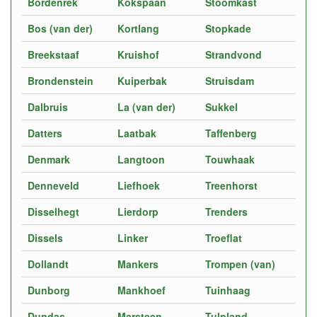
Bordenrek
Kokspaan
Stoomkast
Bos (van der)
Kortlang
Stopkade
Breekstaaf
Kruishof
Strandvond
Brondenstein
Kuiperbak
Struisdam
Dalbruis
La (van der)
Sukkel
Datters
Laatbak
Taffenberg
Denmark
Langtoon
Touwhaak
Denneveld
Liefhoek
Treenhorst
Disselhegt
Lierdorp
Trenders
Dissels
Linker
Troeflat
Dollandt
Mankers
Trompen (van)
Dunborg
Mankhoef
Tuinhaag
Dundas
Marsteen
Tulpland