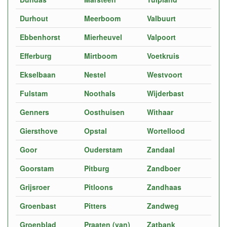
Durhout
Meerboom
Valbuurt
Ebbenhorst
Mierheuvel
Valpoort
Efferburg
Mirtboom
Voetkruis
Ekselbaan
Nestel
Westvoort
Fulstam
Noothals
Wijderbast
Genners
Oosthuisen
Withaar
Giersthove
Opstal
Wortellood
Goor
Ouderstam
Zandaal
Goorstam
Pitburg
Zandboer
Grijsroer
Pitloons
Zandhaas
Groenbast
Pitters
Zandweg
Groenblad
Praaten (van)
Zatbank