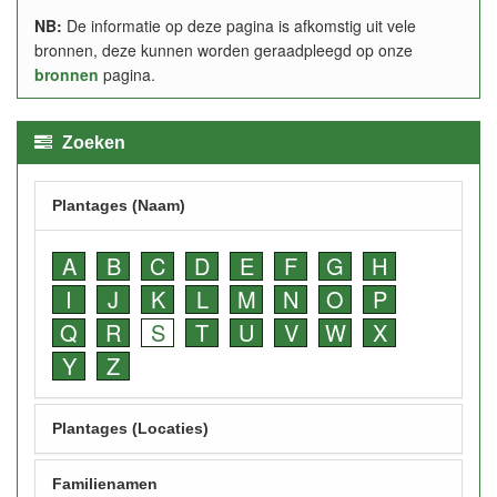
NB:
De informatie op deze pagina is afkomstig uit vele
bronnen, deze kunnen worden geraadpleegd op onze
bronnen
pagina.
Zoeken
Plantages (Naam)
A
B
C
D
E
F
G
H
I
J
K
L
M
N
O
P
Q
R
S
T
U
V
W
X
Y
Z
Plantages (Locaties)
Familienamen