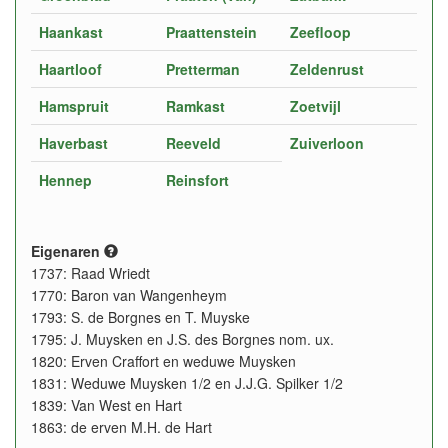
Haankast
Praattenstein
Zeefloop
Haartloof
Pretterman
Zeldenrust
Hamspruit
Ramkast
Zoetvijl
Haverbast
Reeveld
Zuiverloon
Hennep
Reinsfort
Eigenaren
1737: Raad Wriedt
1770: Baron van Wangenheym
1793: S. de Borgnes en T. Muyske
1795: J. Muysken en J.S. des Borgnes nom. ux.
1820: Erven Craffort en weduwe Muysken
1831: Weduwe Muysken 1/2 en J.J.G. Spilker 1/2
1839: Van West en Hart
1863: de erven M.H. de Hart