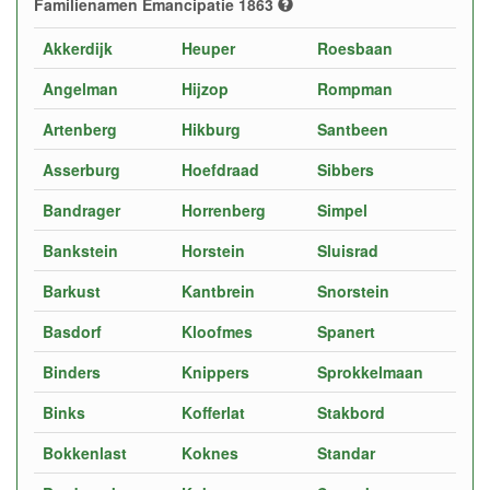
Familienamen Emancipatie 1863
Akkerdijk
Heuper
Roesbaan
Angelman
Hijzop
Rompman
Artenberg
Hikburg
Santbeen
Asserburg
Hoefdraad
Sibbers
Bandrager
Horrenberg
Simpel
Bankstein
Horstein
Sluisrad
Barkust
Kantbrein
Snorstein
Basdorf
Kloofmes
Spanert
Binders
Knippers
Sprokkelmaan
Binks
Kofferlat
Stakbord
Bokkenlast
Koknes
Standar