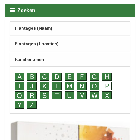
Zoeken
Plantages (Naam)
Plantages (Locaties)
Familienamen
A
B
C
D
E
F
G
H
I
J
K
L
M
N
O
P
Q
R
S
T
U
V
W
X
Y
Z