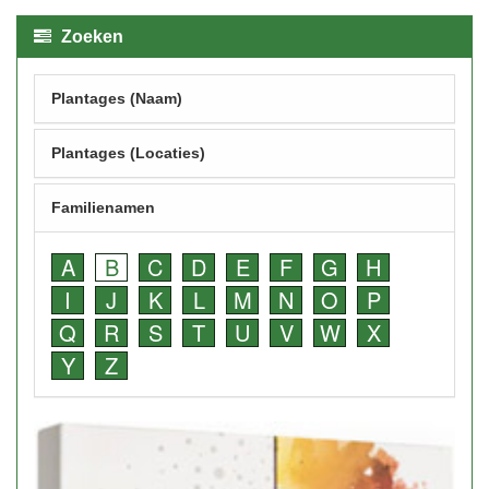
Zoeken
Plantages (Naam)
Plantages (Locaties)
Familienamen
A
B
C
D
E
F
G
H
I
J
K
L
M
N
O
P
Q
R
S
T
U
V
W
X
Y
Z