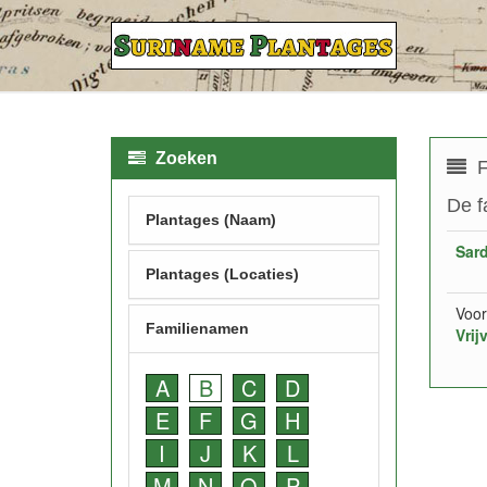
Zoeken
F
De f
Plantages (Naam)
Sar
Plantages (Locaties)
Voor
Familienamen
Vrij
A
B
C
D
E
F
G
H
I
J
K
L
M
N
O
P