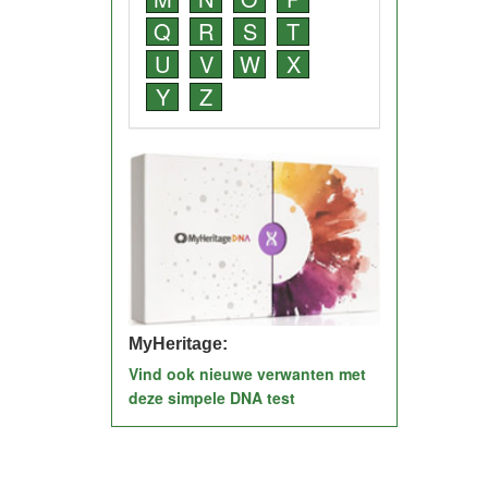
Q
R
S
T
U
V
W
X
Y
Z
MyHeritage:
Vind ook nieuwe verwanten met
deze simpele DNA test