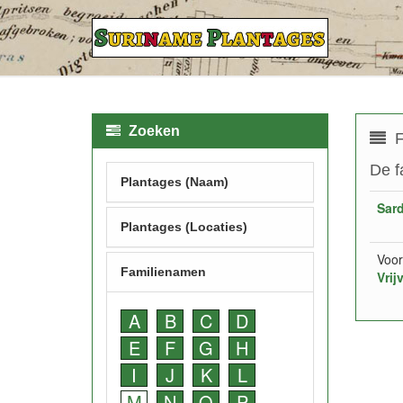
Zoeken
F
De f
Plantages (Naam)
Sar
Plantages (Locaties)
Voor
Familienamen
Vrij
A
B
C
D
E
F
G
H
I
J
K
L
M
N
O
P