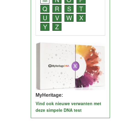
Q
R
S
T
U
V
W
X
Y
Z
MyHeritage:
Vind ook nieuwe verwanten met
deze simpele DNA test