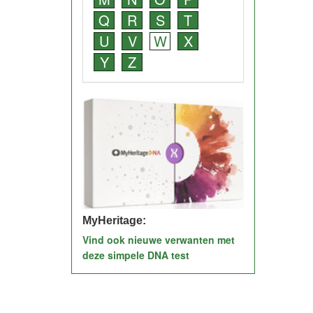
Q
R
S
T
U
V
W
X
Y
Z
MyHeritage:
Vind ook nieuwe verwanten met
deze simpele DNA test