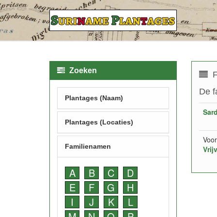
Zoeken
F
De f
Plantages (Naam)
Sar
Plantages (Locaties)
Voor
Familienamen
Vrij
A
B
C
D
E
F
G
H
I
J
K
L
M
N
O
P