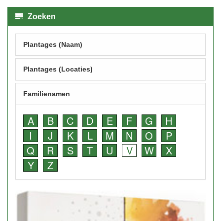
Zoeken
Plantages (Naam)
Plantages (Locaties)
Familienamen
A
B
C
D
E
F
G
H
I
J
K
L
M
N
O
P
Q
R
S
T
U
V
W
X
Y
Z