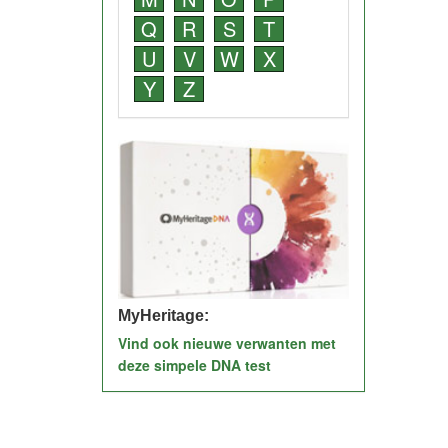
Q
R
S
T
U
V
W
X
Y
Z
MyHeritage:
Vind ook nieuwe verwanten met
deze simpele DNA test