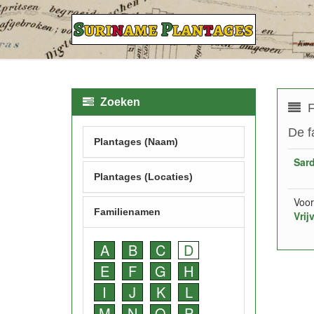
Zoeken
F
De f
Plantages (Naam)
Sar
Plantages (Locaties)
Voor
Familienamen
Vrij
A
B
C
D
E
F
G
H
I
J
K
L
M
N
O
P