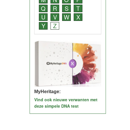
Q
R
S
T
U
V
W
X
Y
Z
MyHeritage:
Vind ook nieuwe verwanten met
deze simpele DNA test