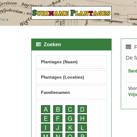
Zoeken
F
De f
Plantages (Naam)
Sar
Plantages (Locaties)
Voor
Familienamen
Vrij
A
B
C
D
E
F
G
H
I
J
K
L
M
N
O
P