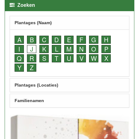
Zoeken
Plantages (Naam)
A
B
C
D
E
F
G
H
I
J
K
L
M
N
O
P
Q
R
S
T
U
V
W
X
Y
Z
Plantages (Locaties)
Familienamen