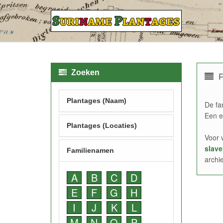
Zoeken
F
Plantages (Naam)
De fa
Een e
Plantages (Locaties)
Voor 
slave
Familienamen
archi
A
B
C
D
E
F
G
H
I
J
K
L
M
N
O
P