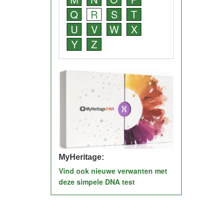
Q
R
S
T
U
V
W
X
Y
Z
MyHeritage:
Vind ook nieuwe verwanten met
deze simpele DNA test