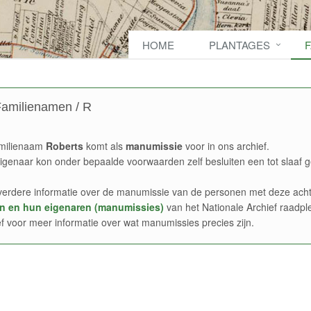
HOME
PLANTAGES
amilienamen / R
milienaam
Roberts
komt als
manumissie
voor in ons archief.
igenaar kon onder bepaalde voorwaarden zelf besluiten een tot slaaf g
verdere informatie over de manumissie van de personen met deze acht
n en hun eigenaren (manumissies)
van het Nationale Archief raadpl
ef voor meer informatie over wat manumissies precies zijn.