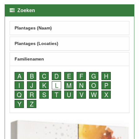
Zoeken
Plantages (Naam)
Plantages (Locaties)
Familienamen
A
B
C
D
E
F
G
H
I
J
K
L
M
N
O
P
Q
R
S
T
U
V
W
X
Y
Z