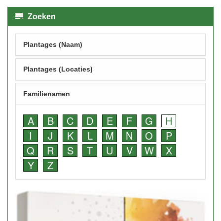
Zoeken
Plantages (Naam)
Plantages (Locaties)
Familienamen
A
B
C
D
E
F
G
H
I
J
K
L
M
N
O
P
Q
R
S
T
U
V
W
X
Y
Z