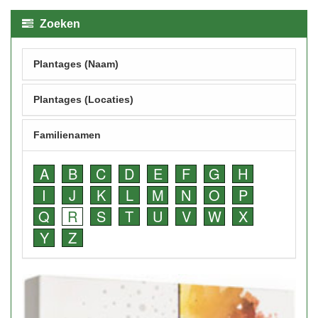
Zoeken
Plantages (Naam)
Plantages (Locaties)
Familienamen
A
B
C
D
E
F
G
H
I
J
K
L
M
N
O
P
Q
R
S
T
U
V
W
X
Y
Z