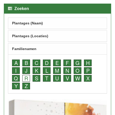
Zoeken
Plantages (Naam)
Plantages (Locaties)
Familienamen
A
B
C
D
E
F
G
H
I
J
K
L
M
N
O
P
Q
R
S
T
U
V
W
X
Y
Z