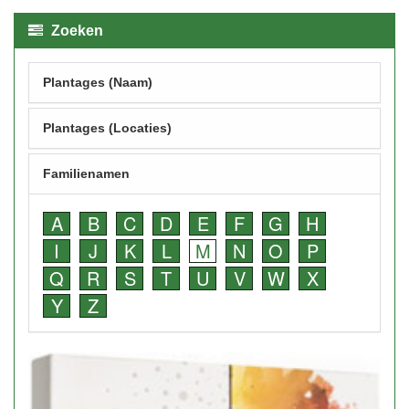
Zoeken
Plantages (Naam)
Plantages (Locaties)
Familienamen
A
B
C
D
E
F
G
H
I
J
K
L
M
N
O
P
Q
R
S
T
U
V
W
X
Y
Z