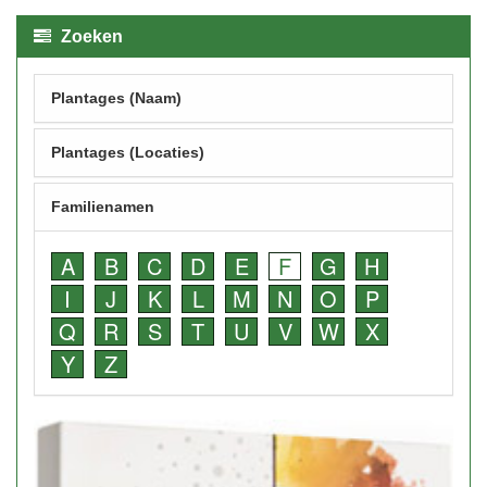
Zoeken
Plantages (Naam)
Plantages (Locaties)
Familienamen
A
B
C
D
E
F
G
H
I
J
K
L
M
N
O
P
Q
R
S
T
U
V
W
X
Y
Z