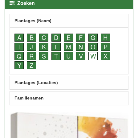
Zoeken
Plantages (Naam)
A
B
C
D
E
F
G
H
I
J
K
L
M
N
O
P
Q
R
S
T
U
V
W
X
Y
Z
Plantages (Locaties)
Familienamen