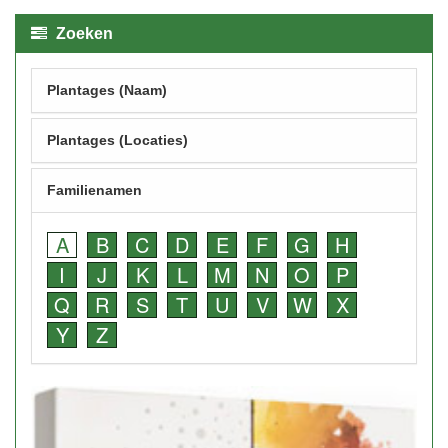
Zoeken
Plantages (Naam)
Plantages (Locaties)
Familienamen
A
B
C
D
E
F
G
H
I
J
K
L
M
N
O
P
Q
R
S
T
U
V
W
X
Y
Z