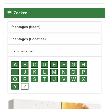
Zoeken
Plantages (Naam)
Plantages (Locaties)
Familienamen
A
B
C
D
E
F
G
H
I
J
K
L
M
N
O
P
Q
R
S
T
U
V
W
X
Y
Z