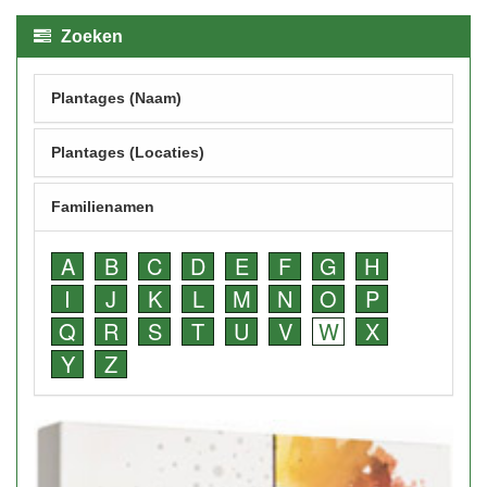
Zoeken
Plantages (Naam)
Plantages (Locaties)
Familienamen
A
B
C
D
E
F
G
H
I
J
K
L
M
N
O
P
Q
R
S
T
U
V
W
X
Y
Z