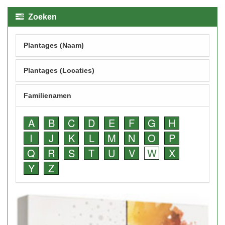
Zoeken
Plantages (Naam)
Plantages (Locaties)
Familienamen
A
B
C
D
E
F
G
H
I
J
K
L
M
N
O
P
Q
R
S
T
U
V
W
X
Y
Z