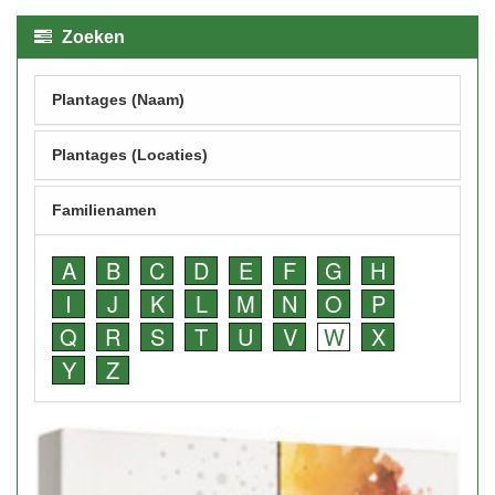
Zoeken
Plantages (Naam)
Plantages (Locaties)
Familienamen
A
B
C
D
E
F
G
H
I
J
K
L
M
N
O
P
Q
R
S
T
U
V
W
X
Y
Z