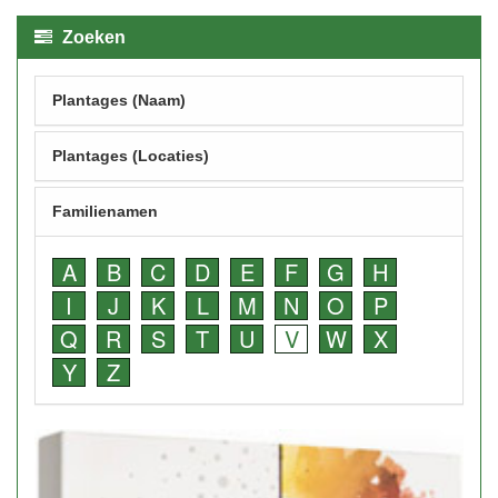
Zoeken
Plantages (Naam)
Plantages (Locaties)
Familienamen
A
B
C
D
E
F
G
H
I
J
K
L
M
N
O
P
Q
R
S
T
U
V
W
X
Y
Z