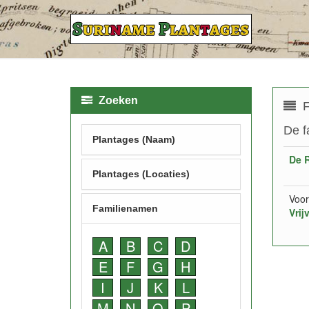
Zoeken
F
De f
Plantages (Naam)
De R
Plantages (Locaties)
Voor
Familienamen
Vrij
A
B
C
D
E
F
G
H
I
J
K
L
M
N
O
P