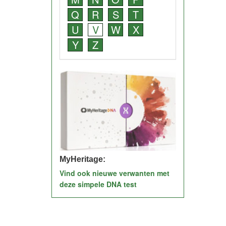
Q
R
S
T
U
V
W
X
Y
Z
MyHeritage:
Vind ook nieuwe verwanten met
deze simpele DNA test