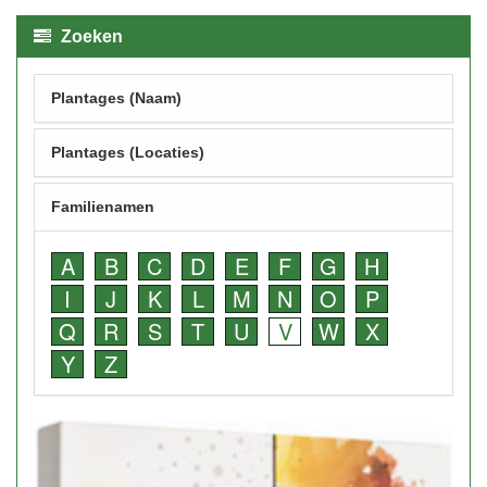
Zoeken
Plantages (Naam)
Plantages (Locaties)
Familienamen
A
B
C
D
E
F
G
H
I
J
K
L
M
N
O
P
Q
R
S
T
U
V
W
X
Y
Z