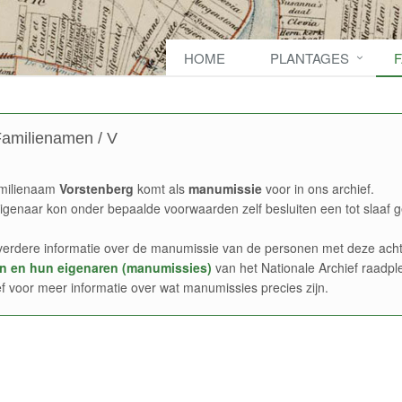
HOME
PLANTAGES
amilienamen / V
milienaam
Vorstenberg
komt als
manumissie
voor in ons archief.
igenaar kon onder bepaalde voorwaarden zelf besluiten een tot slaaf g
verdere informatie over de manumissie van de personen met deze acht
n en hun eigenaren (manumissies)
van het Nationale Archief raadpl
ef voor meer informatie over wat manumissies precies zijn.