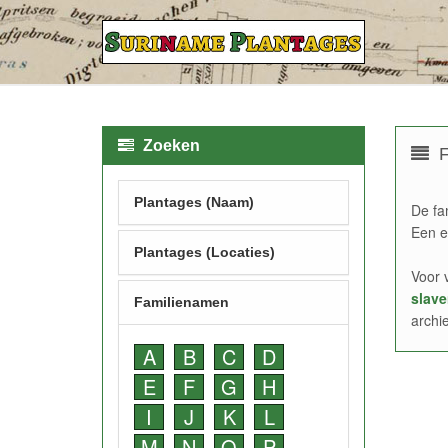
Zoeken
F
Plantages (Naam)
De fa
Een e
Plantages (Locaties)
Voor 
slave
Familienamen
archi
A
B
C
D
E
F
G
H
I
J
K
L
M
N
O
P