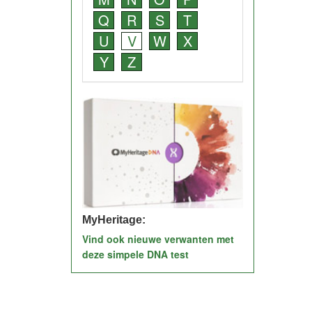
Q
R
S
T
U
V
W
X
Y
Z
MyHeritage:
Vind ook nieuwe verwanten met
deze simpele DNA test