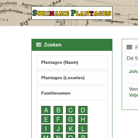
Zoeken
F
De f
Plantages (Naam)
Joh
Plantages (Locaties)
Voor
Familienamen
Vrij
A
B
C
D
E
F
G
H
I
J
K
L
M
N
O
P