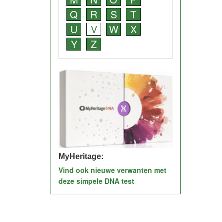
Q
R
S
T
U
V
W
X
Y
Z
MyHeritage:
Vind ook nieuwe verwanten met
deze simpele DNA test