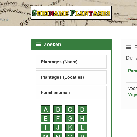
Zoeken
F
De f
Plantages (Naam)
Par
Plantages (Locaties)
Voor
Familienamen
Vrij
A
B
C
D
E
F
G
H
I
J
K
L
M
N
O
P