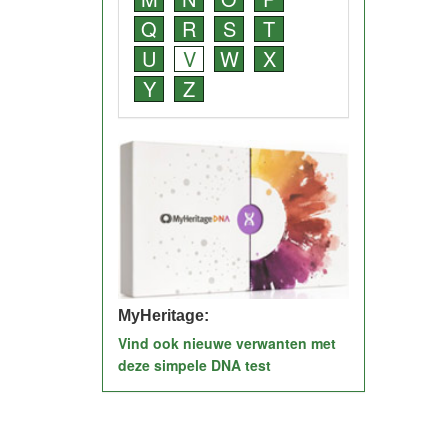
Q
R
S
T
U
V
W
X
Y
Z
MyHeritage:
Vind ook nieuwe verwanten met
deze simpele DNA test