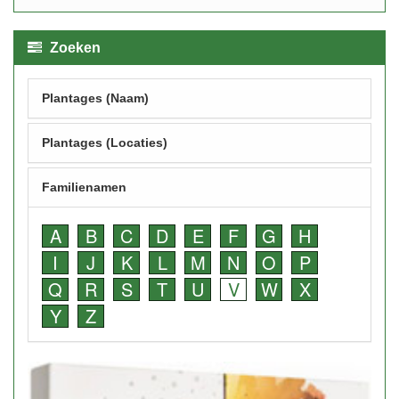
Zoeken
Plantages (Naam)
Plantages (Locaties)
Familienamen
A
B
C
D
E
F
G
H
I
J
K
L
M
N
O
P
Q
R
S
T
U
V
W
X
Y
Z