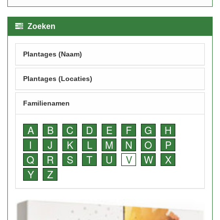
Zoeken
Plantages (Naam)
Plantages (Locaties)
Familienamen
A
B
C
D
E
F
G
H
I
J
K
L
M
N
O
P
Q
R
S
T
U
V
W
X
Y
Z