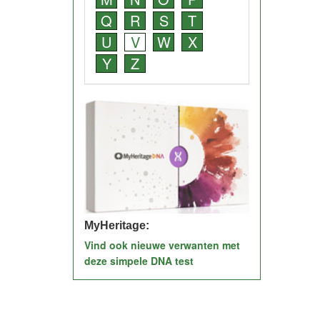
Q
R
S
T
U
V
W
X
Y
Z
MyHeritage:
Vind ook nieuwe verwanten met
deze simpele DNA test