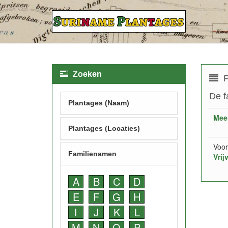
Zoeken
F
De f
Plantages (Naam)
Mee
Plantages (Locaties)
Voor
Familienamen
Vrij
A
B
C
D
E
F
G
H
I
J
K
L
M
N
O
P