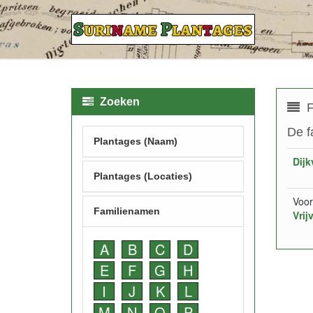
Zoeken
F
De f
Plantages (Naam)
Dijk
Plantages (Locaties)
Voor
Familienamen
Vrij
A
B
C
D
E
F
G
H
I
J
K
L
M
N
O
P