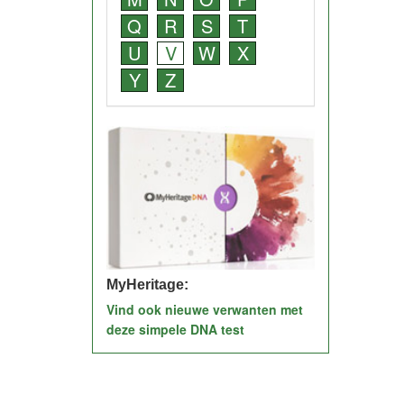
Q
R
S
T
U
V
W
X
Y
Z
MyHeritage:
Vind ook nieuwe verwanten met
deze simpele DNA test