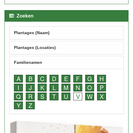
Zoeken
Plantages (Naam)
Plantages (Locaties)
Familienamen
A
B
C
D
E
F
G
H
I
J
K
L
M
N
O
P
Q
R
S
T
U
V
W
X
Y
Z