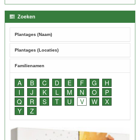
Zoeken
Plantages (Naam)
Plantages (Locaties)
Familienamen
A
B
C
D
E
F
G
H
I
J
K
L
M
N
O
P
Q
R
S
T
U
V
W
X
Y
Z