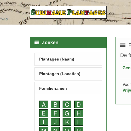
Zoeken
F
De f
Plantages (Naam)
Gee
Plantages (Locaties)
Voor
Familienamen
Vrij
A
B
C
D
E
F
G
H
I
J
K
L
M
N
O
P