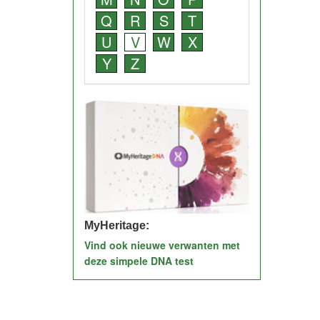
Q
R
S
T
U
V
W
X
Y
Z
MyHeritage:
Vind ook nieuwe verwanten met
deze simpele DNA test