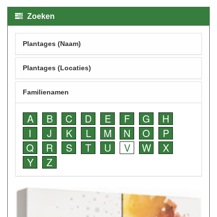
Zoeken
Plantages (Naam)
Plantages (Locaties)
Familienamen
A
B
C
D
E
F
G
H
I
J
K
L
M
N
O
P
Q
R
S
T
U
V
W
X
Y
Z