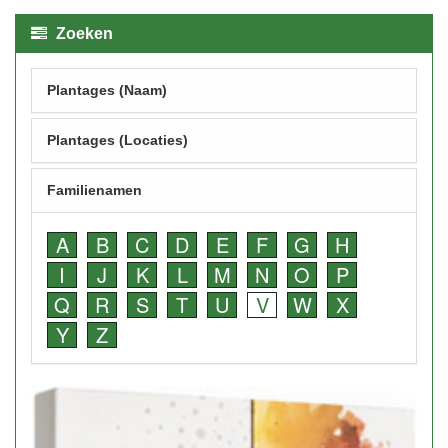
Zoeken
Plantages (Naam)
Plantages (Locaties)
Familienamen
A
B
C
D
E
F
G
H
I
J
K
L
M
N
O
P
Q
R
S
T
U
V
W
X
Y
Z