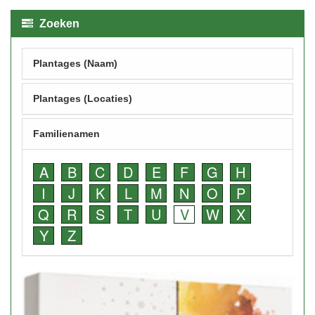
Zoeken
Plantages (Naam)
Plantages (Locaties)
Familienamen
A
B
C
D
E
F
G
H
I
J
K
L
M
N
O
P
Q
R
S
T
U
V
W
X
Y
Z