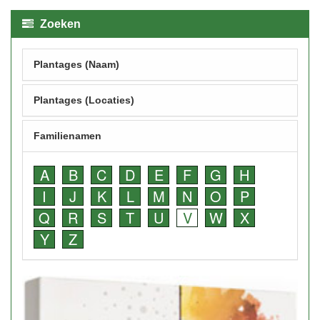
Zoeken
Plantages (Naam)
Plantages (Locaties)
Familienamen
A
B
C
D
E
F
G
H
I
J
K
L
M
N
O
P
Q
R
S
T
U
V
W
X
Y
Z