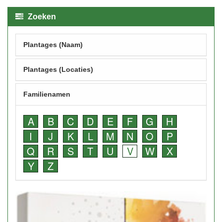
Zoeken
Plantages (Naam)
Plantages (Locaties)
Familienamen
A
B
C
D
E
F
G
H
I
J
K
L
M
N
O
P
Q
R
S
T
U
V
W
X
Y
Z