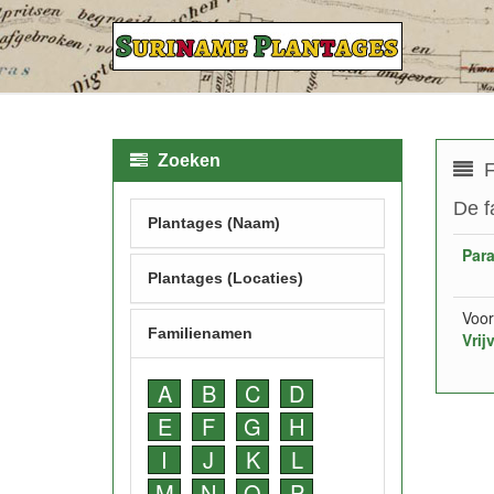
Zoeken
F
De f
Plantages (Naam)
Par
Plantages (Locaties)
Voor
Familienamen
Vrij
A
B
C
D
E
F
G
H
I
J
K
L
M
N
O
P