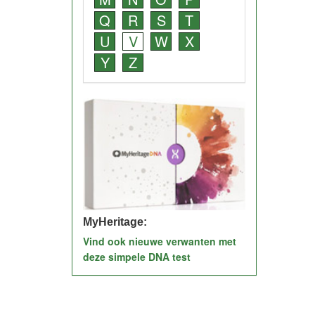
Q
R
S
T
U
V
W
X
Y
Z
MyHeritage:
Vind ook nieuwe verwanten met
deze simpele DNA test