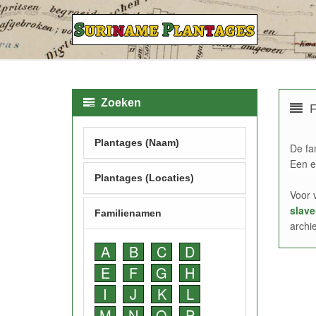
Zoeken
F
Plantages (Naam)
De fa
Een e
Plantages (Locaties)
Voor 
slave
Familienamen
archi
A
B
C
D
E
F
G
H
I
J
K
L
M
N
O
P