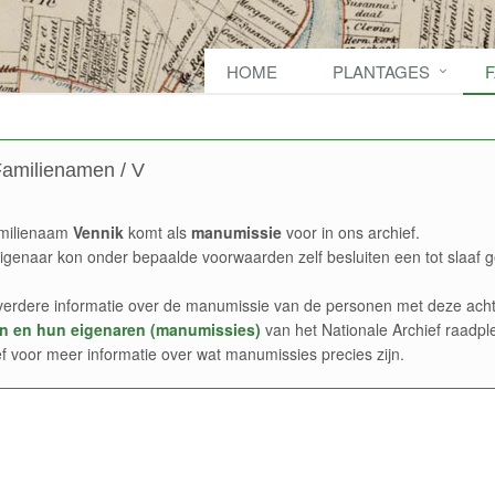
HOME
PLANTAGES
amilienamen / V
milienaam
Vennik
komt als
manumissie
voor in ons archief.
igenaar kon onder bepaalde voorwaarden zelf besluiten een tot slaaf g
verdere informatie over de manumissie van de personen met deze acht
n en hun eigenaren (manumissies)
van het Nationale Archief raadpl
ef voor meer informatie over wat manumissies precies zijn.