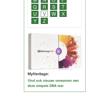
Q
R
S
T
U
V
W
X
Y
Z
MyHeritage:
Vind ook nieuwe verwanten met
deze simpele DNA test