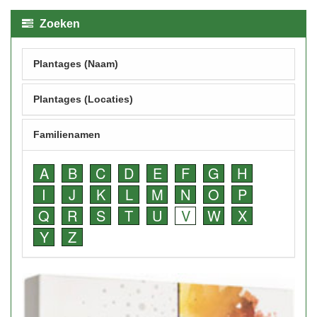
Zoeken
Plantages (Naam)
Plantages (Locaties)
Familienamen
A
B
C
D
E
F
G
H
I
J
K
L
M
N
O
P
Q
R
S
T
U
V
W
X
Y
Z