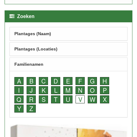
Zoeken
Plantages (Naam)
Plantages (Locaties)
Familienamen
A
B
C
D
E
F
G
H
I
J
K
L
M
N
O
P
Q
R
S
T
U
V
W
X
Y
Z