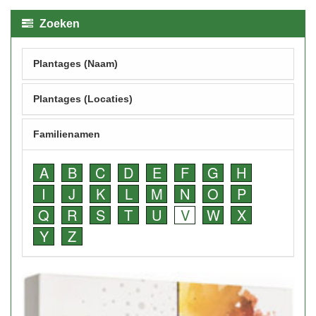
Zoeken
Plantages (Naam)
Plantages (Locaties)
Familienamen
A
B
C
D
E
F
G
H
I
J
K
L
M
N
O
P
Q
R
S
T
U
V
W
X
Y
Z