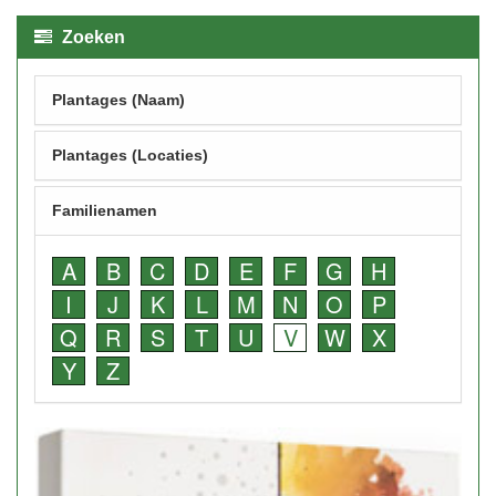
Zoeken
Plantages (Naam)
Plantages (Locaties)
Familienamen
A
B
C
D
E
F
G
H
I
J
K
L
M
N
O
P
Q
R
S
T
U
V
W
X
Y
Z