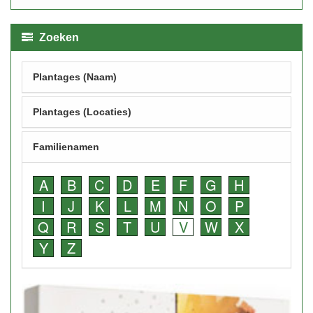
Zoeken
Plantages (Naam)
Plantages (Locaties)
Familienamen
A
B
C
D
E
F
G
H
I
J
K
L
M
N
O
P
Q
R
S
T
U
V
W
X
Y
Z