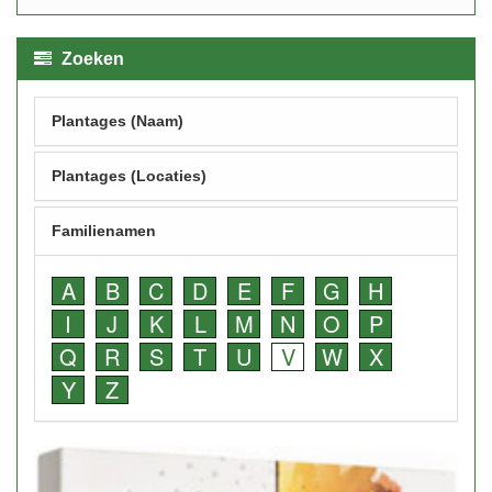
Zoeken
Plantages (Naam)
Plantages (Locaties)
Familienamen
A
B
C
D
E
F
G
H
I
J
K
L
M
N
O
P
Q
R
S
T
U
V
W
X
Y
Z