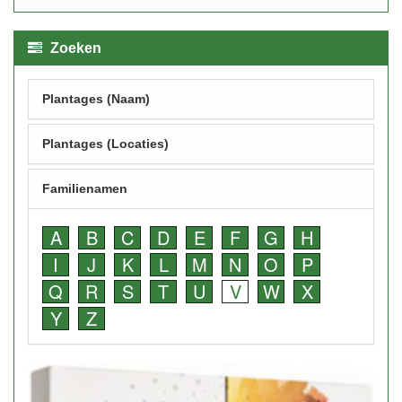
Zoeken
Plantages (Naam)
Plantages (Locaties)
Familienamen
A
B
C
D
E
F
G
H
I
J
K
L
M
N
O
P
Q
R
S
T
U
V
W
X
Y
Z